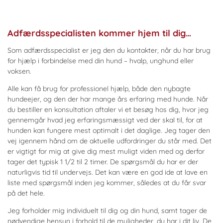
Adfærdsspecialisten kommer hjem til dig…
Som adfærdsspecialist er jeg den du kontakter, når du har brug
for hjælp i forbindelse med din hund – hvalp, unghund eller
voksen.
Alle kan få brug for professionel hjælp
, både den nybagte
hundeejer, og den der har mange års erfaring med hunde. Når
du bestiller en konsultation aftaler vi et besøg hos dig, hvor jeg
gennemgår hvad jeg erfaringsmæssigt ved der skal til, for at
hunden kan fungere mest optimalt i det daglige. Jeg tager den
vej igennem hånd om de aktuelle udfordringer du står med. Det
er vigtigt for mig at give dig mest muligt viden med og derfor
tager det typisk 1 1/2 til 2 timer. De spørgsmål du har er der
naturligvis tid til undervejs. Det kan være en god ide at lave en
liste med spørgsmål inden jeg kommer, således at du får svar
på det hele.
Jeg forholder mig individuelt til dig og din hund, samt tager de
nødvendige hensyn i forhold til de muligheder, du har i dit liv. De