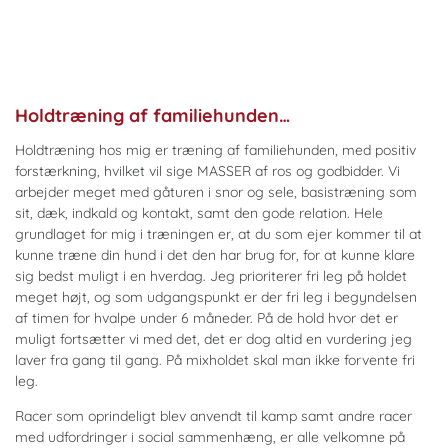
Holdtræning af familiehunden…
Holdtræning hos mig er træning af familiehunden, med positiv
forstærkning, hvilket vil sige MASSER af ros og godbidder. Vi
arbejder meget med gåturen i snor og sele, basistræning som
sit, dæk, indkald og kontakt, samt den gode relation. Hele
grundlaget for mig i træningen er, at du som ejer kommer til at
kunne træne din hund i det den har brug for, for at kunne klare
sig bedst muligt i en hverdag. Jeg prioriterer fri leg på holdet
meget højt, og som udgangspunkt er der fri leg i begyndelsen
af timen for hvalpe under 6 måneder. På de hold hvor det er
muligt fortsætter vi med det, det er dog altid en vurdering jeg
laver fra gang til gang. På mixholdet skal man ikke forvente fri
leg.
Racer som oprindeligt blev anvendt til kamp samt andre racer
med udfordringer i social sammenhæng, er alle velkomne på