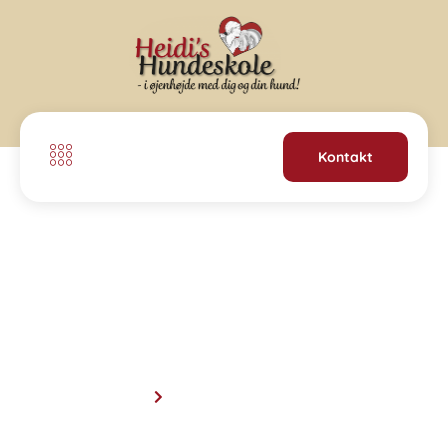
Kontakt
Holdtræning –
Seniorholdet
Forside
Holdtræning – udendørs