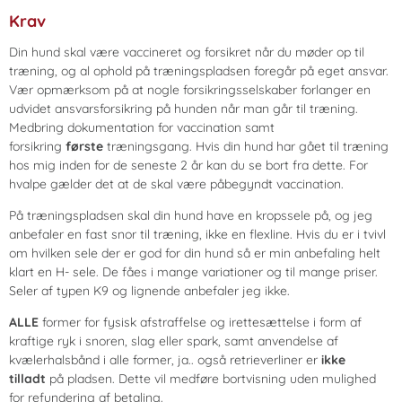
Krav
Din hund skal være vaccineret og forsikret når du møder op til
træning, og al ophold på træningspladsen foregår på eget ansvar.
Vær opmærksom på at nogle forsikringsselskaber forlanger en
udvidet ansvarsforsikring på hunden når man går til træning.
Medbring dokumentation for vaccination samt
forsikring
første
træningsgang. Hvis din hund har gået til træning
hos mig inden for de seneste 2 år kan du se bort fra dette. For
hvalpe gælder det at de skal være påbegyndt vaccination.
På træningspladsen skal din hund have en kropssele på, og jeg
anbefaler en fast snor til træning, ikke en flexline. Hvis du er i tvivl
om hvilken sele der er god for din hund så er min anbefaling helt
klart en H- sele. De fåes i mange variationer og til mange priser.
Seler af typen K9 og lignende anbefaler jeg ikke.
ALLE
former for fysisk afstraffelse og irettesættelse i form af
kraftige ryk i snoren, slag eller spark, samt anvendelse af
kvælerhalsbånd i alle former, ja.. også retrieverliner er
ikke
tilladt
på pladsen. Dette vil medføre bortvisning uden mulighed
for refundering af betaling.