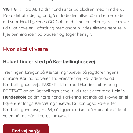
VIGTIGT
: Hold ALTID din hund i snor på pladsen med mindre du
får andet at vide, og undgå at lade den hilse på andre mens den
er i snor. Hold ligeledes GOD afstand til hunde, eller ejere, som ser
ud til at have en udfordring med andre hundes tilstedeværelse. Vi
hjælper hinanden på pladsen og tager hensyn.
Hvor skal vi være
Holdet finder sted på Kærbøllinghusevej:
Træningen foregår på Kærbøllinghusevej på jagtforeningens
område. Kør ind på vejen fra Bredstenvej, kør videre op ad
Kærbøllinghusevej… PASSÉR skiltet mod Hundeklubberne og
FORTSÆT op ad Kærbøllinghusevej til du ser skiltet med
Heidi’s
Hundeskole
på din højre hånd. Parkering lidt inde ad skovvejen til
højre eller langs Kærbøllinghusevej. Du kan også køre efter
Kærbøllingehusevej nr. 64, så ligger pladsen på modsatte side af
vejen når du når til deres indkørsel.
Find vej her