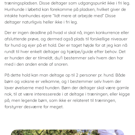
træningspladsen. Disse deltager som udgangspunkt ikke i fri leg.
Hunhunde i løbetid kan forekomme på pladsen, hvilket giver de
intakte hanhundes ejere “lidt mere at arbejde med” Disse
deltager naturligvis heller ikke i fri leg.
Der er ingen deadline på hvad vi skal nå, ingen konkurrence eller
afsluttende prøve, og dermed også plads til forskellige niveauer
for hund og ejer på et hold. Der er taget højde for at jeg kan nå
rundt til hver enkelt deltager og hjælpe/guide efter behov. Det
er hunden der er tilmeldt, du/I bestemmer selv hvem den har
med i den anden ende af snoren.
På dette hold kan man deltage op til 2 personer pr. hund. Både
børn og voksne er velkomne, og I bestemmer selv hvem der
laver øvelserne med hunden. Børn der deltager skal være gamle
nok, til at være interesserede i at deltage i træningen, eller kigge
på, men legende børn, som ikke er relateret til træningen,
forstyrrer desværre for meget.